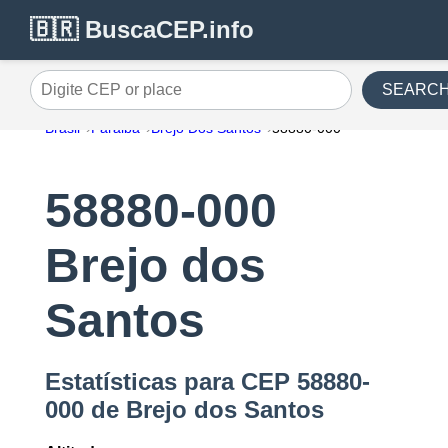
🇧🇷 BuscaCEP.info
SEARC
Digite CEP or place
Brasil
Paraiba
Brejo Dos Santos
58880-000
58880-000
Brejo dos
Santos
Estatísticas para CEP 58880-
000 de Brejo dos Santos