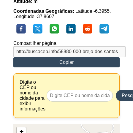
Altitude:
m
Coordenadas Geográficas:
Latitude -6.3955,
Longitude -37.8607
Compartilhar página:
Copiar
Digite o
CEP ou
nome da
Pesq
cidade para
exibir
informações:
+