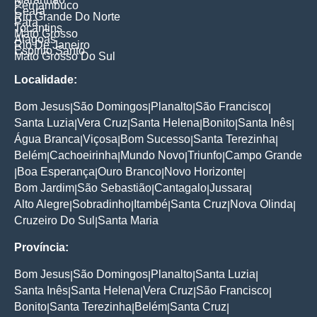
Pernambuco
Ceara
Rio Grande Do Norte
Para
Tocantins
Mato Grosso
Alagoas
Rio De Janeiro
Espirito Santo
Mato Grosso Do Sul
Localidade:
Bom Jesus
São Domingos
Planalto
São Francisco
|
|
|
|
Santa Luzia
Vera Cruz
Santa Helena
Bonito
Santa Inês
|
|
|
|
|
Água Branca
Viçosa
Bom Sucesso
Santa Terezinha
|
|
|
|
Belém
Cachoeirinha
Mundo Novo
Triunfo
Campo Grande
|
|
|
|
Boa Esperança
Ouro Branco
Novo Horizonte
|
|
|
|
Bom Jardim
São Sebastião
Cantagalo
Jussara
|
|
|
|
Alto Alegre
Sobradinho
Itambé
Santa Cruz
Nova Olinda
|
|
|
|
|
Cruzeiro Do Sul
Santa Maria
|
Província:
Bom Jesus
São Domingos
Planalto
Santa Luzia
|
|
|
|
Santa Inês
Santa Helena
Vera Cruz
São Francisco
|
|
|
|
Bonito
Santa Terezinha
Belém
Santa Cruz
|
|
|
|