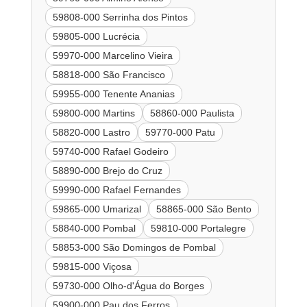
59808-000 Serrinha dos Pintos
59805-000 Lucrécia
59970-000 Marcelino Vieira
58818-000 São Francisco
59955-000 Tenente Ananias
59800-000 Martins
58860-000 Paulista
58820-000 Lastro
59770-000 Patu
59740-000 Rafael Godeiro
58890-000 Brejo do Cruz
59990-000 Rafael Fernandes
59865-000 Umarizal
58865-000 São Bento
58840-000 Pombal
59810-000 Portalegre
58853-000 São Domingos de Pombal
59815-000 Viçosa
59730-000 Olho-d'Água do Borges
59900-000 Pau dos Ferros