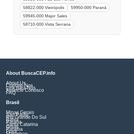
58822-000 Vieirópolis
59950-000 Paraná
59945-000 Major Sales
58710-000 Vista Serrana
About BuscaCEP.info
About Us
Contate-Nos
Link para Nós
Anuncie Conosco
FAQ
Brasil
Minas Gerais
Sao Paulo
Rio Grande Do Sul
Bahia
Parana
Santa Catarina
Goias
Paraiba
Piaui
Maranhao