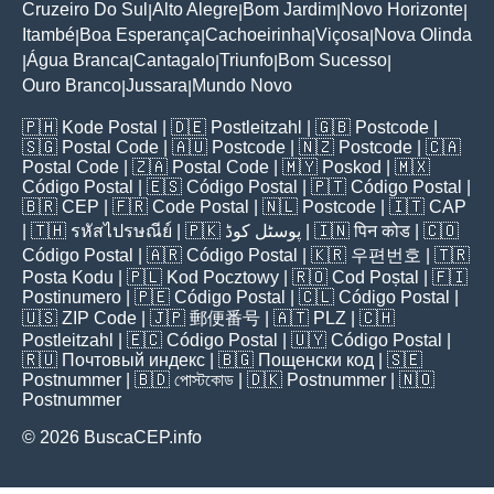
Cruzeiro Do Sul
Alto Alegre
Bom Jardim
Novo Horizonte
|
|
|
|
Itambé
Boa Esperança
Cachoeirinha
Viçosa
Nova Olinda
|
|
|
|
Água Branca
Cantagalo
Triunfo
Bom Sucesso
|
|
|
|
|
Ouro Branco
Jussara
Mundo Novo
|
|
🇵🇭
Kode Postal
| 🇩🇪
Postleitzahl
| 🇬🇧
Postcode
|
🇸🇬
Postal Code
| 🇦🇺
Postcode
| 🇳🇿
Postcode
| 🇨🇦
Postal Code
| 🇿🇦
Postal Code
| 🇲🇾
Poskod
| 🇲🇽
Código Postal
| 🇪🇸
Código Postal
| 🇵🇹
Código Postal
|
🇧🇷
CEP
| 🇫🇷
Code Postal
| 🇳🇱
Postcode
| 🇮🇹
CAP
| 🇹🇭
รหัสไปรษณีย์
| 🇵🇰
پوسٹل کوڈ
| 🇮🇳
पिन कोड
| 🇨🇴
Código Postal
| 🇦🇷
Código Postal
| 🇰🇷
우편번호
| 🇹🇷
Posta Kodu
| 🇵🇱
Kod Pocztowy
| 🇷🇴
Cod Poștal
| 🇫🇮
Postinumero
| 🇵🇪
Código Postal
| 🇨🇱
Código Postal
|
🇺🇸
ZIP Code
| 🇯🇵
郵便番号
| 🇦🇹
PLZ
| 🇨🇭
Postleitzahl
| 🇪🇨
Código Postal
| 🇺🇾
Código Postal
|
🇷🇺
Почтовый индекс
| 🇧🇬
Пощенски код
| 🇸🇪
Postnummer
| 🇧🇩
পোস্টকোড
| 🇩🇰
Postnummer
| 🇳🇴
Postnummer
© 2026 BuscaCEP.info