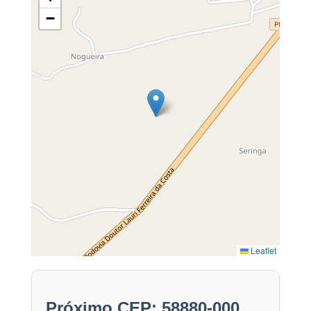
−
Leaflet
Próximo CEP: 58880-000