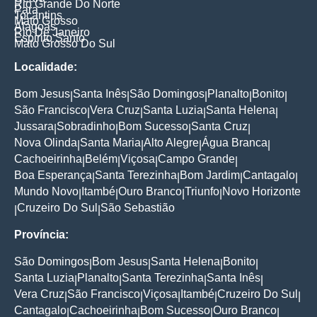
Rio Grande Do Norte
Para
Tocantins
Mato Grosso
Alagoas
Rio De Janeiro
Espirito Santo
Mato Grosso Do Sul
Localidade:
Bom Jesus
Santa Inês
São Domingos
Planalto
Bonito
|
|
|
|
|
São Francisco
Vera Cruz
Santa Luzia
Santa Helena
|
|
|
|
Jussara
Sobradinho
Bom Sucesso
Santa Cruz
|
|
|
|
Nova Olinda
Santa Maria
Alto Alegre
Água Branca
|
|
|
|
Cachoeirinha
Belém
Viçosa
Campo Grande
|
|
|
|
Boa Esperança
Santa Terezinha
Bom Jardim
Cantagalo
|
|
|
|
Mundo Novo
Itambé
Ouro Branco
Triunfo
Novo Horizonte
|
|
|
|
Cruzeiro Do Sul
São Sebastião
|
|
Província:
São Domingos
Bom Jesus
Santa Helena
Bonito
|
|
|
|
Santa Luzia
Planalto
Santa Terezinha
Santa Inês
|
|
|
|
Vera Cruz
São Francisco
Viçosa
Itambé
Cruzeiro Do Sul
|
|
|
|
|
Cantagalo
Cachoeirinha
Bom Sucesso
Ouro Branco
|
|
|
|