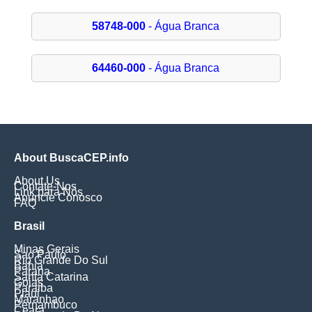
58748-000
- Água Branca
64460-000
- Água Branca
About BuscaCEP.info
About Us
Contate-Nos
Link para Nós
Anuncie Conosco
FAQ
Brasil
Minas Gerais
Sao Paulo
Rio Grande Do Sul
Bahia
Parana
Santa Catarina
Goias
Paraiba
Piaui
Maranhao
Pernambuco
Ceara