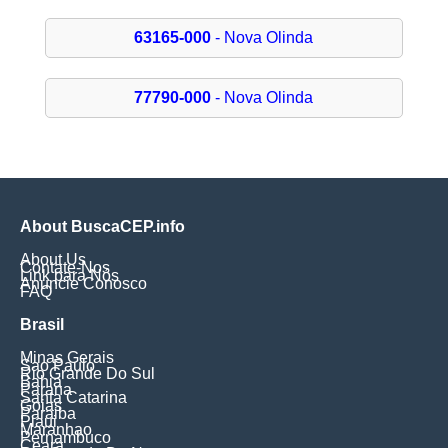
63165-000
- Nova Olinda
77790-000
- Nova Olinda
About BuscaCEP.info
About Us
Contate-Nos
Link para Nós
Anuncie Conosco
FAQ
Brasil
Minas Gerais
Sao Paulo
Rio Grande Do Sul
Bahia
Parana
Santa Catarina
Goias
Paraiba
Piaui
Maranhao
Pernambuco
Ceara