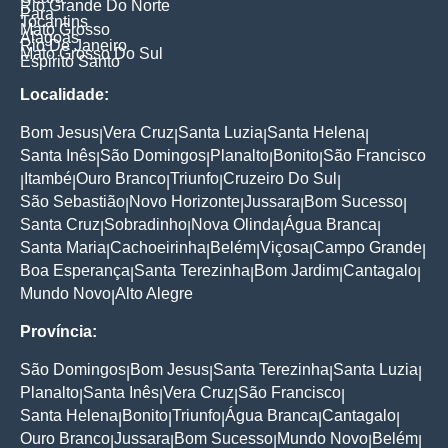
Rio Grande Do Norte
Para
Tocantins
Mato Grosso
Alagoas
Rio De Janeiro
Mato Grosso Do Sul
Espirito Santo
Localidade:
Bom Jesus
Vera Cruz
Santa Luzia
Santa Helena
|
|
|
|
Santa Inês
São Domingos
Planalto
Bonito
São Francisco
|
|
|
|
Itambé
Ouro Branco
Triunfo
Cruzeiro Do Sul
|
|
|
|
|
São Sebastião
Novo Horizonte
Jussara
Bom Sucesso
|
|
|
|
Santa Cruz
Sobradinho
Nova Olinda
Água Branca
|
|
|
|
Santa Maria
Cachoeirinha
Belém
Viçosa
Campo Grande
|
|
|
|
|
Boa Esperança
Santa Terezinha
Bom Jardim
Cantagalo
|
|
|
|
Mundo Novo
Alto Alegre
|
Província:
São Domingos
Bom Jesus
Santa Terezinha
Santa Luzia
|
|
|
|
Planalto
Santa Inês
Vera Cruz
São Francisco
|
|
|
|
Santa Helena
Bonito
Triunfo
Água Branca
Cantagalo
|
|
|
|
|
Ouro Branco
Jussara
Bom Sucesso
Mundo Novo
Belém
|
|
|
|
|