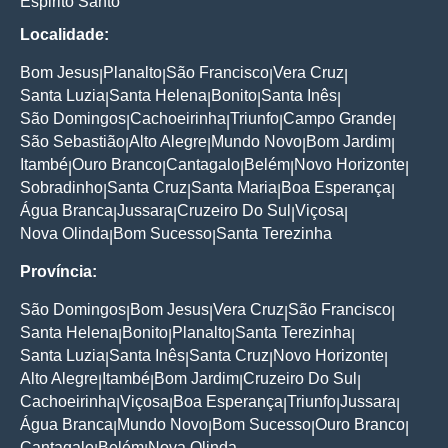
Espirito Santo
Localidade:
Bom Jesus
Planalto
São Francisco
Vera Cruz
|
|
|
|
Santa Luzia
Santa Helena
Bonito
Santa Inês
|
|
|
|
São Domingos
Cachoeirinha
Triunfo
Campo Grande
|
|
|
|
São Sebastião
Alto Alegre
Mundo Novo
Bom Jardim
|
|
|
|
Itambé
Ouro Branco
Cantagalo
Belém
Novo Horizonte
|
|
|
|
|
Sobradinho
Santa Cruz
Santa Maria
Boa Esperança
|
|
|
|
Água Branca
Jussara
Cruzeiro Do Sul
Viçosa
|
|
|
|
Nova Olinda
Bom Sucesso
Santa Terezinha
|
|
Província:
São Domingos
Bom Jesus
Vera Cruz
São Francisco
|
|
|
|
Santa Helena
Bonito
Planalto
Santa Terezinha
|
|
|
|
Santa Luzia
Santa Inês
Santa Cruz
Novo Horizonte
|
|
|
|
Alto Alegre
Itambé
Bom Jardim
Cruzeiro Do Sul
|
|
|
|
Cachoeirinha
Viçosa
Boa Esperança
Triunfo
Jussara
|
|
|
|
|
Água Branca
Mundo Novo
Bom Sucesso
Ouro Branco
|
|
|
|
Cantagalo
Belém
Nova Olinda