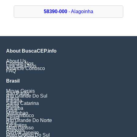
58390-000
- Alagoinha
About BuscaCEP.info
About Us
Contate-Nos
Link para Nós
Anuncie Conosco
FAQ
Brasil
Minas Gerais
Sao Paulo
Rio Grande Do Sul
Bahia
Parana
Santa Catarina
Goias
Paraiba
Piaui
Maranhao
Pernambuco
Ceara
Rio Grande Do Norte
Para
Tocantins
Mato Grosso
Alagoas
Rio De Janeiro
Mato Grosso Do Sul