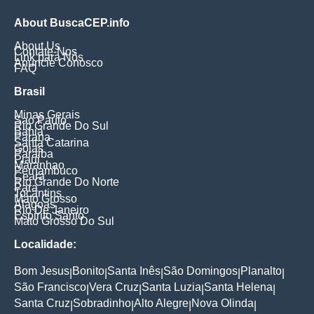
About BuscaCEP.info
About Us
Contate-Nos
Link para Nós
Anuncie Conosco
FAQ
Brasil
Minas Gerais
Sao Paulo
Rio Grande Do Sul
Bahia
Parana
Santa Catarina
Goias
Paraiba
Piaui
Maranhao
Pernambuco
Ceara
Rio Grande Do Norte
Para
Tocantins
Mato Grosso
Alagoas
Rio De Janeiro
Espirito Santo
Mato Grosso Do Sul
Localidade:
Bom Jesus
Bonito
Santa Inês
São Domingos
Planalto
|
|
|
|
|
São Francisco
Vera Cruz
Santa Luzia
Santa Helena
|
|
|
|
Santa Cruz
Sobradinho
Alto Alegre
Nova Olinda
|
|
|
|