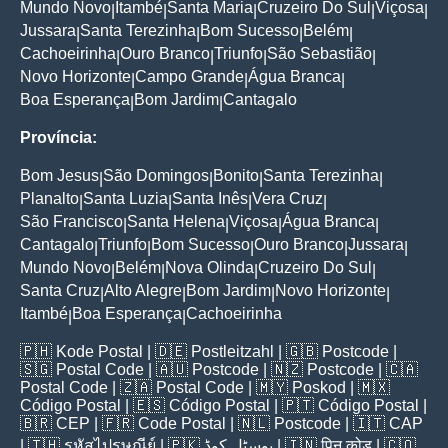
Mundo Novo
Itambé
Santa Maria
Cruzeiro Do Sul
Viçosa
|
|
|
|
|
Jussara
Santa Terezinha
Bom Sucesso
Belém
|
|
|
|
Cachoeirinha
Ouro Branco
Triunfo
São Sebastião
|
|
|
|
Novo Horizonte
Campo Grande
Água Branca
|
|
|
Boa Esperança
Bom Jardim
Cantagalo
|
|
Província:
Bom Jesus
São Domingos
Bonito
Santa Terezinha
|
|
|
|
Planalto
Santa Luzia
Santa Inês
Vera Cruz
|
|
|
|
São Francisco
Santa Helena
Viçosa
Água Branca
|
|
|
|
Cantagalo
Triunfo
Bom Sucesso
Ouro Branco
Jussara
|
|
|
|
|
Mundo Novo
Belém
Nova Olinda
Cruzeiro Do Sul
|
|
|
|
Santa Cruz
Alto Alegre
Bom Jardim
Novo Horizonte
|
|
|
|
Itambé
Boa Esperança
Cachoeirinha
|
|
🇵🇭
Kode Postal
| 🇩🇪
Postleitzahl
| 🇬🇧
Postcode
|
🇸🇬
Postal Code
| 🇦🇺
Postcode
| 🇳🇿
Postcode
| 🇨🇦
Postal Code
| 🇿🇦
Postal Code
| 🇲🇾
Poskod
| 🇲🇽
Código Postal
| 🇪🇸
Código Postal
| 🇵🇹
Código Postal
|
🇧🇷
CEP
| 🇫🇷
Code Postal
| 🇳🇱
Postcode
| 🇮🇹
CAP
| 🇹🇭
รหัสไปรษณีย์
| 🇵🇰
پوسٹل کوڈ
| 🇮🇳
पिन कोड
| 🇨🇴