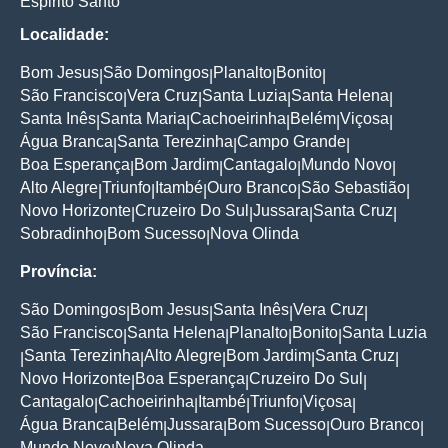
Espirito Santo
Localidade:
Bom Jesus
São Domingos
Planalto
Bonito
|
|
|
|
São Francisco
Vera Cruz
Santa Luzia
Santa Helena
|
|
|
|
Santa Inês
Santa Maria
Cachoeirinha
Belém
Viçosa
|
|
|
|
|
Água Branca
Santa Terezinha
Campo Grande
|
|
|
Boa Esperança
Bom Jardim
Cantagalo
Mundo Novo
|
|
|
|
Alto Alegre
Triunfo
Itambé
Ouro Branco
São Sebastião
|
|
|
|
|
Novo Horizonte
Cruzeiro Do Sul
Jussara
Santa Cruz
|
|
|
|
Sobradinho
Bom Sucesso
Nova Olinda
|
|
Província:
São Domingos
Bom Jesus
Santa Inês
Vera Cruz
|
|
|
|
São Francisco
Santa Helena
Planalto
Bonito
Santa Luzia
|
|
|
|
Santa Terezinha
Alto Alegre
Bom Jardim
Santa Cruz
|
|
|
|
|
Novo Horizonte
Boa Esperança
Cruzeiro Do Sul
|
|
|
Cantagalo
Cachoeirinha
Itambé
Triunfo
Viçosa
|
|
|
|
|
Água Branca
Belém
Jussara
Bom Sucesso
Ouro Branco
|
|
|
|
|
Mundo Novo
Nova Olinda