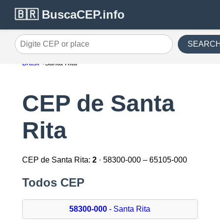
🇧🇷 BuscaCEP.info
SEARC
Digite CEP or place
Brasil
Santa Rita
CEP de Santa
Rita
CEP de Santa Rita:
2
· 58300-000 – 65105-000
Todos CEP
58300-000
- Santa Rita