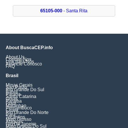
65105-000
- Santa Rita
About BuscaCEP.info
About Us
Contate-Nos
Link para Nós
Anuncie Conosco
FAQ
Brasil
Minas Gerais
Sao Paulo
Rio Grande Do Sul
Bahia
Parana
Santa Catarina
Goias
Paraiba
Piaui
Maranhao
Pernambuco
Ceara
Rio Grande Do Norte
Para
Tocantins
Mato Grosso
Alagoas
Rio De Janeiro
Mato Grosso Do Sul