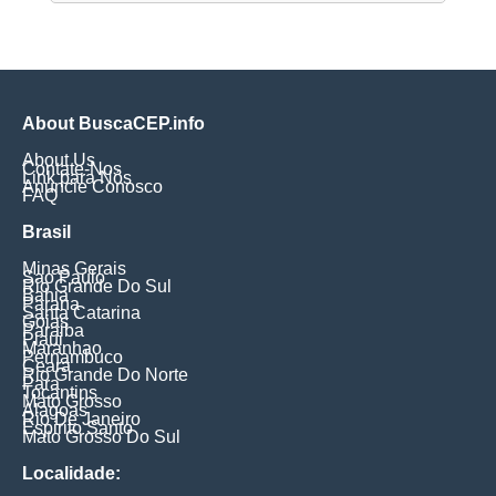
About BuscaCEP.info
About Us
Contate-Nos
Link para Nós
Anuncie Conosco
FAQ
Brasil
Minas Gerais
Sao Paulo
Rio Grande Do Sul
Bahia
Parana
Santa Catarina
Goias
Paraiba
Piaui
Maranhao
Pernambuco
Ceara
Rio Grande Do Norte
Para
Tocantins
Mato Grosso
Alagoas
Rio De Janeiro
Espirito Santo
Mato Grosso Do Sul
Localidade: