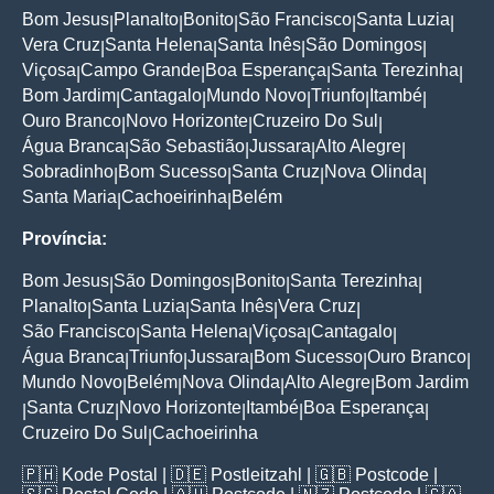
Bom Jesus
Planalto
Bonito
São Francisco
Santa Luzia
|
|
|
|
|
Vera Cruz
Santa Helena
Santa Inês
São Domingos
|
|
|
|
Viçosa
Campo Grande
Boa Esperança
Santa Terezinha
|
|
|
|
Bom Jardim
Cantagalo
Mundo Novo
Triunfo
Itambé
|
|
|
|
|
Ouro Branco
Novo Horizonte
Cruzeiro Do Sul
|
|
|
Água Branca
São Sebastião
Jussara
Alto Alegre
|
|
|
|
Sobradinho
Bom Sucesso
Santa Cruz
Nova Olinda
|
|
|
|
Santa Maria
Cachoeirinha
Belém
|
|
Província:
Bom Jesus
São Domingos
Bonito
Santa Terezinha
|
|
|
|
Planalto
Santa Luzia
Santa Inês
Vera Cruz
|
|
|
|
São Francisco
Santa Helena
Viçosa
Cantagalo
|
|
|
|
Água Branca
Triunfo
Jussara
Bom Sucesso
Ouro Branco
|
|
|
|
|
Mundo Novo
Belém
Nova Olinda
Alto Alegre
Bom Jardim
|
|
|
|
Santa Cruz
Novo Horizonte
Itambé
Boa Esperança
|
|
|
|
|
Cruzeiro Do Sul
Cachoeirinha
|
🇵🇭
Kode Postal
| 🇩🇪
Postleitzahl
| 🇬🇧
Postcode
|